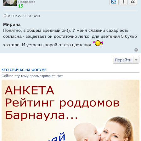
Отправить лич
Уведомить
Цита
Профессор
Вс Янв 22, 2023 14:04
С
о
Мирина
о
Понятно, в общем вредный он)). У меня сладкий сахар есть,
б
щ
согласна - зацветает он достаточно легко, для цветения 5 бульб
е
н
хватало. И устаешь порой от его цветения
и
е
Перейти
КТО СЕЙЧАС НА ФОРУМЕ
Сейчас эту тему просматривают: Нет