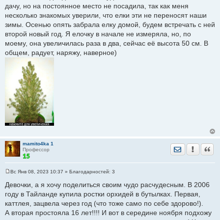
дачу, но на постоянное место не посадила, так как меня
несколько знакомых уверили, что елки эти не переносят наши
зимы. Осенью опять забрала елку домой, будем встречать с ней
второй новый год. Я елочку в начале не измеряла, но, по
моему, она увеличилась раза в два, сейчас её высота 50 см. В
общем, радует, наряжу, наверное)
mamito4ka 1
Отправить лич
Уведомить
Цита
Профессор
Вс Янв 08, 2023 10:37
» Благодарностей:
3
С
о
Девочки, а я хочу поделиться своим чудо расчудесным. В 2006
о
году в Тайланде купила ростки орхидей в бутылках. Первая,
б
щ
каттлея, зацвела через год (что тоже само по себе здорово!).
е
А вторая простояла 16 лет!!!! И вот в середине ноября подхожу
н
и