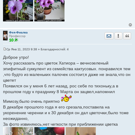
Фея-Фиалка
Отправить лич
Уведомить
Цита
Профессор
Ср Янв 11, 2023 9:38
» Благодарностей:
4
С
о
Доброе утро!
о
Хочу рассказать про цветок Хатиора – вечнозеленый
б
щ
эпифитный суккулент из семейства кактусовых. понравился тем
е
,что будто из маленьких палочек состоит,я даже не знала,что он
н
и
цветет
е
Появился он у меня 6 лет назад, рос себе по тихоньку,а в
прошлом году к празднику 8 Марта он зацвел,напомнил
Мимозу,было очень приятно
В декабре прошлого года я его срезала,поставила на
укоренение черенки и к 30 декабря он дал цветочки,было тоже
неожиданно,
За фото извиняюсь,нет четкости при приближении цветка