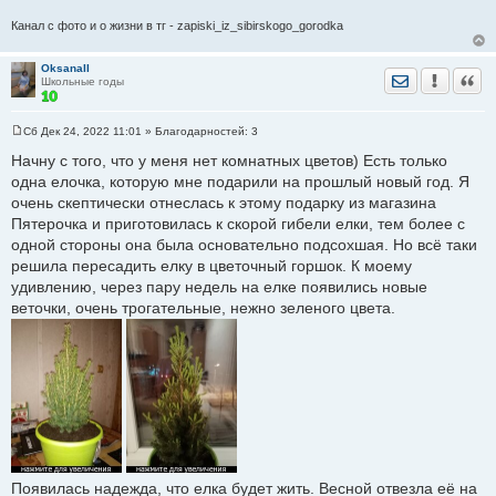
Канал с фото и о жизни в тг - zapiski_iz_sibirskogo_gorodka
OksanaII
Отправить лич
Уведомить
Цита
Школьные годы
Сб Дек 24, 2022 11:01
» Благодарностей:
3
С
о
Начну с того, что у меня нет комнатных цветов) Есть только
о
одна елочка, которую мне подарили на прошлый новый год. Я
б
щ
очень скептически отнеслась к этому подарку из магазина
е
Пятерочка и приготовилась к скорой гибели елки, тем более с
н
и
одной стороны она была основательно подсохшая. Но всё таки
е
решила пересадить елку в цветочный горшок. К моему
удивлению, через пару недель на елке появились новые
веточки, очень трогательные, нежно зеленого цвета.
Появилась надежда, что елка будет жить. Весной отвезла её на