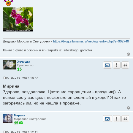
Дедушки Морозы и Снегурочки -
https://blog.sibmama.ru/weblog_entry.php?e=902740
Канал с фото и о жизни в тг - zapiski_iz_sibirskogo_gorodka
Хочушка
Отправить лич
Уведомить
Цита
Профессор
Вс Янв 22, 2023 10:06
С
о
Мирина
о
Здорово, поздравляю! Цветение саррацении - праздник)). А
б
щ
психопсис у вас цвел, несколько он сложный в уходе? Я как-то
е
загорелась им, но не нашла в продаже.
н
и
е
Мирина
Отправить лич
Уведомить
Цита
Морозное настроение
Вс Янв 22, 2023 12:11