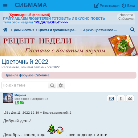
СИБМАМА
Рeгиcтpaция
Вход
[Кулинарный флешмоб]
Новости
ПРИГЛАШАЕМ ЛЮБИТЕЛЕЙ ГОТОВИТЬ И ВКУСНО ПОЕСТЬ
Сибмамы
Тема этой недели
"МЕДАЛЬОНЫ"
>>>>
Дом и семья
Цветы и домашние растения
Архив цветочного форума
ои
ск
Цветочный 2022
Расскажите, чем вам запомнился 2022
Правила форумов Сибмама
Мирина
Отправить лич
Уведомить
Цита
Морозное настроение
Вс Дек 11, 2022 12:39
» Благодарностей:
2
С
о
Добрый день!
о
б
щ
Декабрь - конец года
е
- все подводят итоги.
н