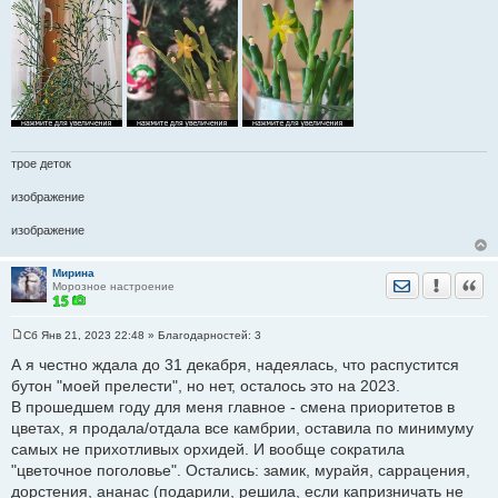
трое деток
изображение
изображение
Мирина
Отправить лич
Уведомить
Цита
Морозное настроение
Сб Янв 21, 2023 22:48
» Благодарностей:
3
С
о
А я честно ждала до 31 декабря, надеялась, что распустится
о
бутон "моей прелести", но нет, осталось это на 2023.
б
щ
В прошедшем году для меня главное - смена приоритетов в
е
цветах, я продала/отдала все камбрии, оставила по минимуму
н
и
самых не прихотливых орхидей. И вообще сократила
е
"цветочное поголовье". Остались: замик, мурайя, саррацения,
дорстения, ананас (подарили, решила, если капризничать не