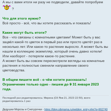
А мы с вами итоги ни разу не подводили, давайте попробуем
и
е
?
Что для этого нужно?
Всё просто - всё, что вы хотите рассказать и показать!
Какие могут быть итоги?
Все - что связаны с комнатными цветами! Может быть у вас
зацвёл какой-то цветок в первый раз или просто цветёт раз в
несколько лет. Или какое-то растение выросло. А может быть вы
нашли в коллекцию экземпляр, который очень давно хотели!
Или наоборот - потеряли какое-то растение.
А может быть вы совсем пересмотрели взгляды на комнатные
растения и полностью сменили направление своего
цветоводства.
В общем пишите всё - о чём хотите рассказать!
Ограничение только одно - пишем до
9
31 января 2023
года.
Последний раз редактировалось: Мирина (Сб Янв 21, 2023 22:50), всего
редактировалось 1 раз
Дедушки Морозы и Снегурочки -
https://blog.sibmama.ru/weblog_entry.php?e=902740