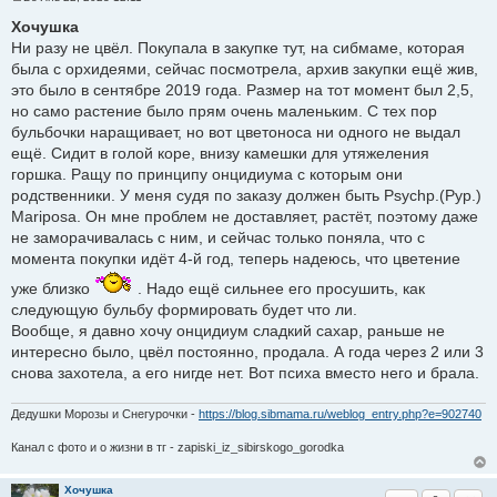
С
о
Хочушка
о
Ни разу не цвёл. Покупала в закупке тут, на сибмаме, которая
б
щ
была с орхидеями, сейчас посмотрела, архив закупки ещё жив,
е
это было в сентябре 2019 года. Размер на тот момент был 2,5,
н
и
но само растение было прям очень маленьким. С тех пор
е
бульбочки наращивает, но вот цветоноса ни одного не выдал
ещё. Сидит в голой коре, внизу камешки для утяжеления
горшка. Ращу по принципу онцидиума с которым они
родственники. У меня судя по заказу должен быть Psychp.(Pyp.)
Mariposa. Он мне проблем не доставляет, растёт, поэтому даже
не заморачивалась с ним, и сейчас только поняла, что с
момента покупки идёт 4-й год, теперь надеюсь, что цветение
уже близко
. Надо ещё сильнее его просушить, как
следующую бульбу формировать будет что ли.
Вообще, я давно хочу онцидиум сладкий сахар, раньше не
интересно было, цвёл постоянно, продала. А года через 2 или 3
снова захотела, а его нигде нет. Вот психа вместо него и брала.
Дедушки Морозы и Снегурочки -
https://blog.sibmama.ru/weblog_entry.php?e=902740
Канал с фото и о жизни в тг - zapiski_iz_sibirskogo_gorodka
Хочушка