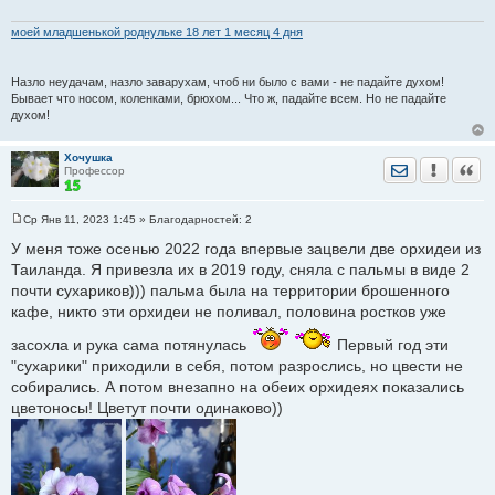
моей младшенькой роднульке 18 лет 1 месяц 4 дня
Назло неудачам, назло заварухам, чтоб ни было с вами - не падайте духом!
Бывает что носом, коленками, брюхом... Что ж, падайте всем. Но не падайте
духом!
Хочушка
Отправить лич
Уведомить
Цита
Профессор
Ср Янв 11, 2023 1:45
» Благодарностей:
2
С
о
У меня тоже осенью 2022 года впервые зацвели две орхидеи из
о
Таиланда. Я привезла их в 2019 году, сняла с пальмы в виде 2
б
щ
почти сухариков))) пальма была на территории брошенного
е
кафе, никто эти орхидеи не поливал, половина ростков уже
н
и
е
засохла и рука сама потянулась
Первый год эти
"сухарики" приходили в себя, потом разрослись, но цвести не
собирались. А потом внезапно на обеих орхидеях показались
цветоносы! Цветут почти одинаково))