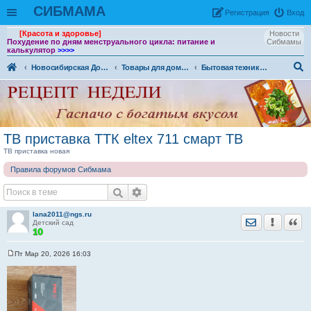
СИБМАМА
Рeгиcтpaция
Вход
[Красота и здоровье]
Новости
Похудение по дням менструального цикла: питание и
Сибмамы
калькулятор
>>>>
Новосибирская Доска объявлений
Товары для дома и семьи. (ДО)
Бытовая техника, компьютеры и телефоны (ДО)
ои
ск
ТВ приставка ТТК eltex 711 смарт ТВ
ТВ приставка новая
Правила форумов Сибмама
lana2011@ngs.ru
Отправить лич
Уведомить
Цита
Детский сад
Пт Мар 20, 2026 16:03
С
о
о
б
щ
е
н