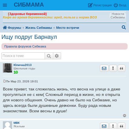
СИБМАМА
Рeгиcтpaция
Вход
[Здоровье беременной]
Новости
Кофе во время беременности: вред, польза и норма ВОЗ
Сибмамы
Форумы
Жизнь Сибмамы
Место встречи
ои
Ищу подруг Барнаул
ск
Правила форумов Сибмама
Юличка2013
Отправить лич
Уведомить
Цита
Школьные годы
Пн Мар 23, 2026 19:01
С
о
Всем привет, так сложилась жизнь, что весна на улице а даже
о
прогуляться не с кем( Сложный период в жизни, но я открыта
б
щ
для нового общения. Очень давно не было на Сибмаме, но
е
здесь всегда были душевные девчонки. Буду рада новым
н
и
знакомствам. Всем весны в душе!
е
МВК
Отправить лич
Уведомить
Цита
Ясельки