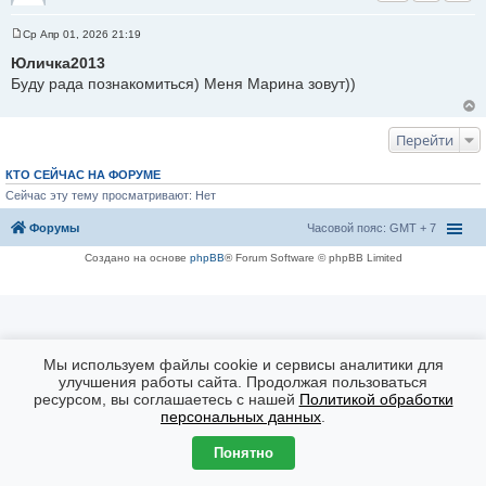
Ср Апр 01, 2026 21:19
С
о
Юличка2013
о
Буду рада познакомиться) Меня Марина зовут))
б
щ
е
н
и
Перейти
е
КТО СЕЙЧАС НА ФОРУМЕ
Сейчас эту тему просматривают: Нет
Форумы
Часовой пояс: GMT + 7
Создано на основе
phpBB
® Forum Software © phpBB Limited
Мы используем файлы cookie и сервисы аналитики для
улучшения работы сайта. Продолжая пользоваться
ресурсом, вы соглашаетесь с нашей
Политикой обработки
персональных данных
.
Понятно