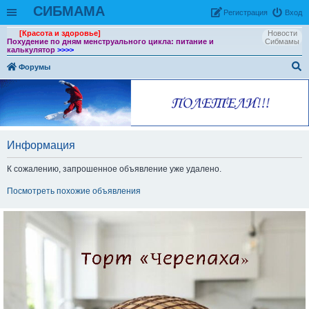
СИБМАМА
Рeгиcтpaция
Вход
[Красота и здоровье]
Новости
Похудение по дням менструального цикла: питание и
Сибмамы
калькулятор
>>>>
Форумы
ои
ск
Информация
К сожалению, запрошенное объявление уже удалено.
Посмотреть похожие объявления