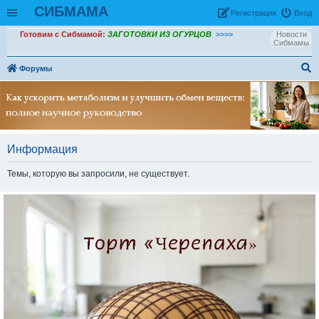
СИБМАМА
Рeгиcтpaция
Вход
Готовим с Сибмамой:
ЗАГОТОВКИ ИЗ ОГУРЦОВ
>>>>
Новости
Сибмамы
Форумы
ои
ск
Информация
Темы, которую вы запросили, не существует.