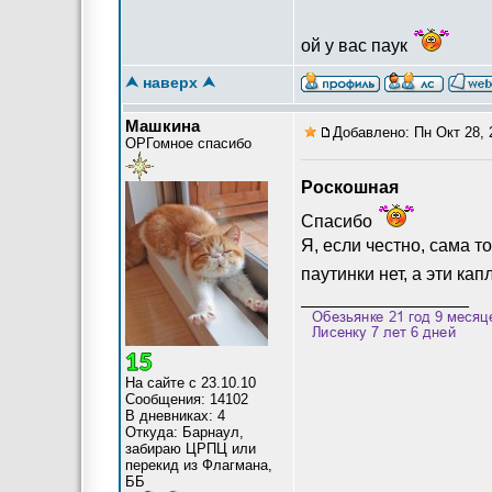
ой у вас паук
⮝ наверх ⮝
Машкина
Добавлено: Пн Окт 28, 
ОРГомное спасибо
Роскошная
Спасибо
Я, если честно, сама т
паутинки нет, а эти ка
_________________
На сайте с 23.10.10
Сообщения: 14102
В дневниках: 4
Откуда: Барнаул,
забираю ЦРПЦ или
перекид из Флагмана,
ББ