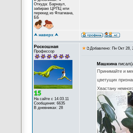
Откуда: Барнаул,
забираю ЦРПЦ или
перекид из Флагмана,
ББ
⮝ наверх ⮝
Роскошная
Добавлено: Пн Окт 28, 
Профессор
Машкина
писал(а
Принимайте и ме
цветущих призна
Хвастану немног
На сайте с 14.03.11
Сообщения: 6635
В дневниках: 28