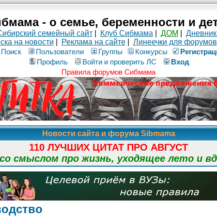
бмама - о семье, беременности и де
Сибирский семейный сайт
|
Клуб Сибмама
|
ДОМ
|
Дневник
ска на новости
|
Реклама на сайте
|
Линеечки для форумов
Поиск
Пользователи
Группы
Конкурсы
Рeгиcтpaц
Профиль
Войти и проверить ЛС
Вход
Правила форумов Сибмама
Новости сайта и форума Sibmama
110 ЛУЧШИХ ЦИТАТ ПРО АВГУСТ
о смыслом про жизнь, уходящее лето и в
водство