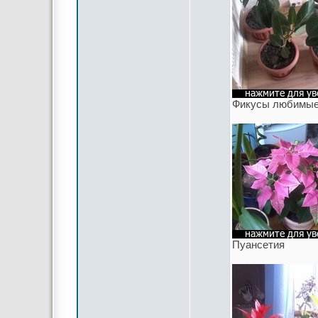
Фикусы любимы
Пуансетия