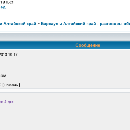
статься
ед.
и Алтайский край
»
Барнаул и Алтайский край - разговоры об
Сообщение
2013 19:17
сом
:
Показать