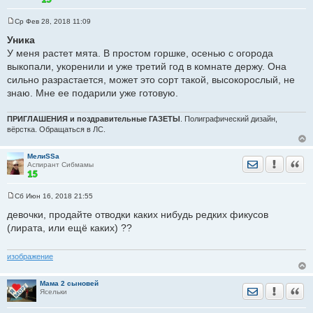
Ср Фев 28, 2018 11:09
С
о
Уника
о
У меня растет мята. В простом горшке, осенью с огорода
б
щ
выкопали, укоренили и уже третий год в комнате держу. Она
е
сильно разрастается, может это сорт такой, высокорослый, не
н
и
знаю. Мне ее подарили уже готовую.
е
ПРИГЛАШЕНИЯ и поздравительные ГАЗЕТЫ
. Полиграфический дизайн,
вёрстка. Обращаться в ЛС.
МелиSSа
Отправить лич
Уведомить
Цита
Аспирант Сибмамы
Сб Июн 16, 2018 21:55
С
о
девочки, продайте отводки каких нибудь редких фикусов
о
(лирата, или ещё каких) ??
б
щ
е
н
изображение
и
е
Мама 2 сыновей
Отправить лич
Уведомить
Цита
Ясельки