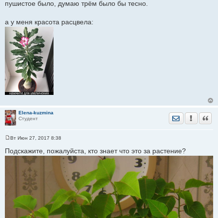
пушистое было, думаю трём было бы тесно.
е
н
и
а у меня красота расцвела:
е
Elena-kuzmina
Отправить лич
Уведомить
Цита
Студент
Вт Июн 27, 2017 8:38
С
о
Подскажите, пожалуйста, кто знает что это за растение?
о
б
щ
е
н
и
е