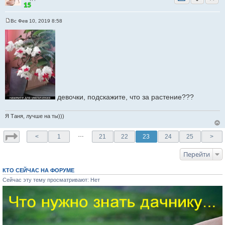
Вс Фев 10, 2019 8:58
С
о
о
б
щ
е
н
и
е
девочки, подскажите, что за растение???
Я Таня, лучше на ты)))
…
<
1
21
22
23
24
25
>
Перейти
КТО СЕЙЧАС НА ФОРУМЕ
Сейчас эту тему просматривают: Нет