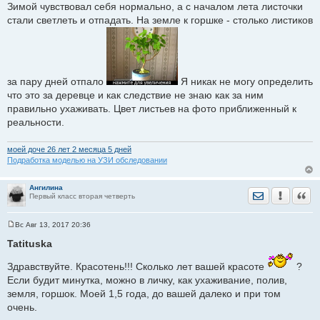
Зимой чувствовал себя нормально, а с началом лета листочки
стали светлеть и отпадать. На земле к горшке - столько листиков
за пару дней отпало
Я никак не могу определить
что это за деревце и как следствие не знаю как за ним
правильно ухаживать. Цвет листьев на фото приближенный к
реальности.
моей доче 26 лет 2 месяца 5 дней
Подработка моделью на УЗИ обследовании
Ангилина
Отправить лич
Уведомить
Цита
Первый класс вторая четверть
Вс Авг 13, 2017 20:36
С
о
Tatituska
о
б
Здравствуйте. Красотень!!! Сколько лет вашей красоте
?
щ
е
Если будит минутка, можно в личку, как ухаживание, полив,
н
и
земля, горшок. Моей 1,5 года, до вашей далеко и при том
е
очень.