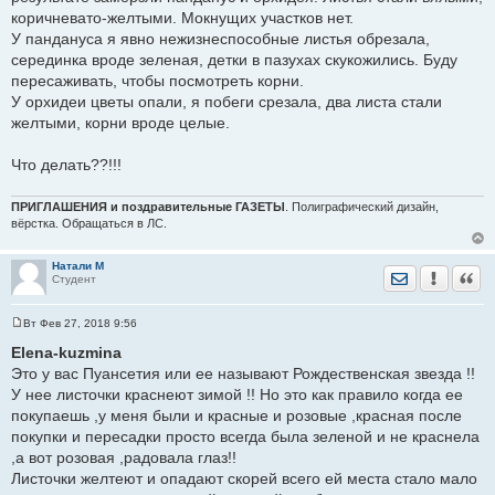
коричневато-желтыми. Мокнущих участков нет.
У пандануса я явно нежизнеспособные листья обрезала,
серединка вроде зеленая, детки в пазухах скукожились. Буду
пересаживать, чтобы посмотреть корни.
У орхидеи цветы опали, я побеги срезала, два листа стали
желтыми, корни вроде целые.
Что делать??!!!
ПРИГЛАШЕНИЯ и поздравительные ГАЗЕТЫ
. Полиграфический дизайн,
вёрстка. Обращаться в ЛС.
Натали М
Отправить лич
Уведомить
Цита
Студент
Вт Фев 27, 2018 9:56
С
о
Elena-kuzmina
о
Это у вас Пуансетия или ее называют Рождественская звезда !!
б
щ
У нее листочки краснеют зимой !! Но это как правило когда ее
е
покупаешь ,у меня были и красные и розовые ,красная после
н
и
покупки и пересадки просто всегда была зеленой и не краснела
е
,а вот розовая ,радовала глаз!!
Листочки желтеют и опадают скорей всего ей места стало мало