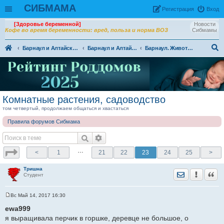
СИБМАМА
Рeгиcтpaция
Вход
[Здоровье беременной]
Новости
Кофе во время беременности: вред, польза и норма ВОЗ
Сибмамы
Барнаул и Алтайский край
Барнаул и Алтайский край - разговоры обо всем
Барнаул. Животные и растения, флора и фауна
ои
ск
Комнатные растения, садоводство
том четвертый, продолжаем общаться и хвастаться
Правила форумов Сибмама
…
<
1
21
22
23
24
25
>
Тришна
Отправить лич
Уведомить
Цита
Студент
Вс Май 14, 2017 16:30
С
о
ewa999
о
я выращивала перчик в горшке, деревце не большое, о
б
щ