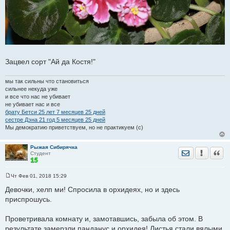
Зацвел сорт "Ай да Костя!"
мы так сильны что становиться
сильнее некуда уже
и все что нас не убивает
не убивает нас и все
брату Бетси 25 лет 7 месяцев 25 дней
сестре Дэна 21 год 5 месяцев 25 дней
Мы демократию приветствуем, но не практикуем (с)
Рыжая Сибирячка
Отправить лич
Уведомить
Цита
Студент
Чт Фев 01, 2018 15:29
С
о
Девочки, хелп ми! Спросила в орхидеях, но и здесь
о
приспрошусь.
б
щ
е
Проветривала комнату и, замотавшись, забыла об этом. В
н
и
результате замерзли панданус и орхидея! Листья стали вялыми,
е