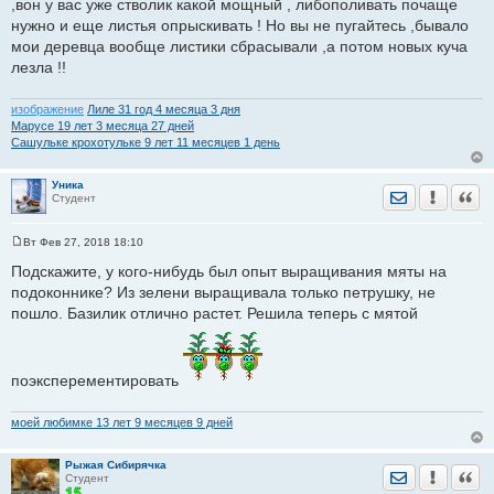
,вон у вас уже стволик какой мощный , либополивать почаще
нужно и еще листья опрыскивать ! Но вы не пугайтесь ,бывало
мои деревца вообще листики сбрасывали ,а потом новых куча
лезла !!
изображение
Лиле 31 год 4 месяца 3 дня
Марусе 19 лет 3 месяца 27 дней
Сашульке крохотульке 9 лет 11 месяцев 1 день
Уника
Отправить лич
Уведомить
Цита
Студент
Вт Фев 27, 2018 18:10
С
о
Подскажите, у кого-нибудь был опыт выращивания мяты на
о
подоконнике? Из зелени выращивала только петрушку, не
б
щ
пошло. Базилик отлично растет. Решила теперь с мятой
е
н
и
е
поэксперементировать
моей любимке 13 лет 9 месяцев 9 дней
Рыжая Сибирячка
Отправить лич
Уведомить
Цита
Студент