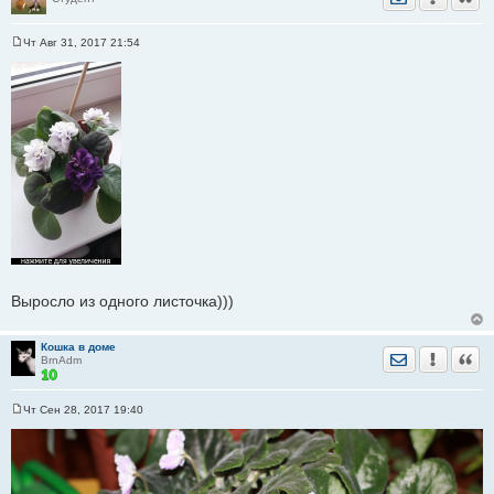
Чт Авг 31, 2017 21:54
С
о
о
б
щ
е
н
и
е
Выросло из одного листочка)))
Кошка в доме
Отправить лич
Уведомить
Цита
BrnAdm
Чт Сен 28, 2017 19:40
С
о
о
б
щ
е