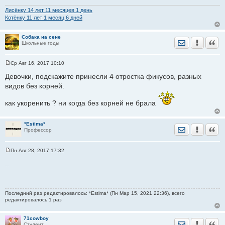
Лисёнку 14 лет 11 месяцев 1 день
Котёнку 11 лет 1 месяц 6 дней
Собака на сене
Отправить лич
Уведомить
Цита
Школьные годы
Ср Авг 16, 2017 10:10
С
о
Девочки, подскажите принесли 4 отростка фикусов, разных
о
видов без корней.
б
щ
е
как укоренить ? ни когда без корней не брала
н
и
е
*Estima*
Отправить лич
Уведомить
Цита
Профессор
Пн Авг 28, 2017 17:32
С
о
..
о
б
щ
е
н
Последний раз редактировалось: *Estima* (Пн Мар 15, 2021 22:36), всего
и
редактировалось 1 раз
е
71cowboy
Отправить лич
Уведомить
Цита
Студент