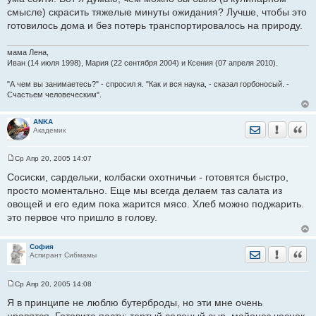
смысле) скрасить тяжелые минуты ожидания? Лучше, чтобы это
готовилось дома и без потерь транспортировалось на природу.
мама Лена,
Иван (14 июля 1998), Мария (22 сентября 2004) и Ксения (07 апреля 2010).
"А чем вы занимаетесь?" - спросил я. "Как и вся наука, - сказал горбоносый. -
Счастьем человеческим".
ANKA
Отправить лич
Уведомить
Цита
Академик
Ср Апр 20, 2005 14:07
С
о
Сосиски, сардельки, колбаски охотничьи - готовятся быстро,
о
просто моментально. Еще мы всегда делаем таз салата из
б
щ
овощей и его едим пока жарится мясо. Хлеб можно поджарить.
е
это первое что пришло в голову.
н
и
е
София
Отправить лич
Уведомить
Цита
Аспирант Сибмамы
Ср Апр 20, 2005 14:08
С
о
Я в принципе не люблю бутерброды, но эти мне очень
о
нравятся. Готовите пасту: тертый соленый сыр, майонез чеснок.
б