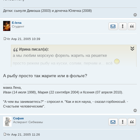
щ
е
н
Детки: сынуля Димоша (2003) и дочечка Юлечка (2008)
и
е
E-lena
Отправить лич
Уведомить
Цита
Студент
Чт Апр 21, 2005 10:39
С
о
Ирина
писал(а):
о
б
а мы любим морскую форель жарить на решетке
щ
е
просто режем рыбу на куски, солим, перчим и... всё
н
и
чистить от чешуи не надо, т.к. рыбья кожица на огне все расно
е
становится несъедобной абсолютно
А рыбу просто так жарите или в фольге?
мама Лена,
Иван (14 июля 1998), Мария (22 сентября 2004) и Ксения (07 апреля 2010).
"А чем вы занимаетесь?" - спросил я. "Как и вся наука, - сказал горбоносый. -
Счастьем человеческим".
София
Отправить лич
Уведомить
Цита
Аспирант Сибмамы
Чт Апр 21, 2005 11:26
С