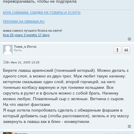
переворачивать, чтобы не подгорела
КЛУБ СИБМАМА. СКИДКИ НА ТОВАРЫ И УСЛУГИ
РЕКЛАМА НА SIBMAMA.RU
мама самого лучшего Ксюха на свете!
Ксю 25 years 3 months 17 days
Tusya_a (Гость)
Уведомить
Цита
Гость
Вт Июн 21, 2005 13:26
С
о
Берете лаваш армянский (тоненький который). Можно делать з
о
одного слоя, а можно из двух-трех. Муж любит такую начинку:
б
щ
кетчупом смазываю один слой, второй горчицей, на него
е
тоненько колбасу вареную и лук тонкими кольцами. Все
н
и
скрутить в рулет и в фольге можно с собой брать. Начинку
е
можно любую. Плавленный сыр с зеленью. Ветчина с сыром.
На что хватит фантазии.
Я еще хотела попробовать сделать с обжареным фаршем в
который добавить сыр (чтобы расплавился), зелень и эту массу
завернуть в лаваш как в блин - конвертиком.
Наташка