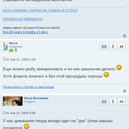
и
е
КЛУБ СИБМАМА. СКИДКИ НА ТОВАРЫ И УСЛУГИ
РЕКЛАМА НА SIBMAMA.RU
мама самого лучшего Ксюха на свете!
Ксю 25 years 3 months 17 days
Настя
Отправить лич
Уведомить
Цита
Академик
Чт Апр 21, 2005 2:18
С
о
Еще можно рыбу замариновать и из нее шашлычки делать
о
б
Хотя форель конечно и без этой процедуры хороша
щ
е
н
и
Подробнее о Клубе и партнерах
е
Натка Батьковна
Отправить лич
Уведомить
Цита
Студент
Чт Апр 21, 2005 9:38
С
о
У нас домашняя пицца всегда идет на "ура" (пока шашлы
о
б
готовятся)