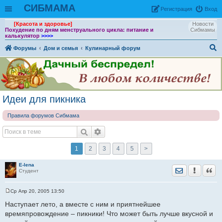
СИБМАМА
Рeгиcтpaция
Вход
[Красота и здоровье]
Новости
Похудение по дням менструального цикла: питание и
Сибмамы
калькулятор
>>>>
Форумы
Дом и семья
Кулинарный форум
ои
ск
Идеи для пикника
Правила форумов Сибмама
1
2
3
4
5
>
E-lena
Отправить лич
Уведомить
Цита
Студент
Ср Апр 20, 2005 13:50
С
о
Наступает лето, а вместе с ним и приятнейшее
о
времяпровождение – пикники! Что может быть лучше вкусной и
б
щ