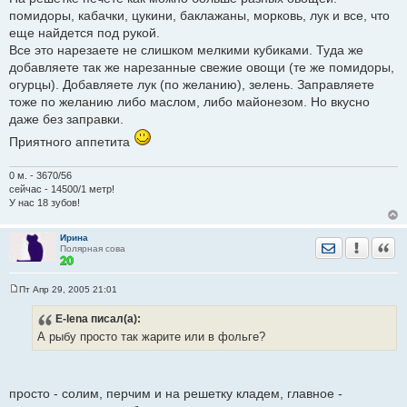
и
помидоры, кабачки, цукини, баклажаны, морковь, лук и все, что
е
еще найдется под рукой.
Все это нарезаете не слишком мелкими кубиками. Туда же
добавляете так же нарезанные свежие овощи (те же помидоры,
огурцы). Добавляете лук (по желанию), зелень. Заправляете
тоже по желанию либо маслом, либо майонезом. Но вкусно
даже без заправки.
Приятного аппетита
0 м. - 3670/56
сейчас - 14500/1 метр!
У нас 18 зубов!
Ирина
Отправить лич
Уведомить
Цита
Полярная сова
Пт Апр 29, 2005 21:01
С
о
E-lena
писал(а):
о
б
А рыбу просто так жарите или в фольге?
щ
е
н
и
е
просто - солим, перчим и на решетку кладем, главное -