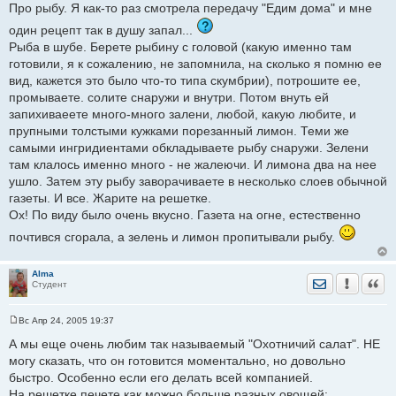
о
Про рыбу. Я как-то раз смотрела передачу "Едим дома" и мне
о
б
один рецепт так в душу запал...
щ
Рыба в шубе. Берете рыбину с головой (какую именно там
е
н
готовили, я к сожалению, не запомнила, на сколько я помню ее
и
е
вид, кажется это было что-то типа скумбрии), потрошите ее,
промываете. солите снаружи и внутри. Потом внуть ей
запихиваеете много-много залени, любой, какую любите, и
прупными толстыми кужками порезанный лимон. Теми же
самыми ингридиентами обкладываете рыбу снаружи. Зелени
там клалось именно много - не жалеючи. И лимона два на нее
ушло. Затем эту рыбу заворачиваете в несколько слоев обычной
газеты. И все. Жарите на решетке.
Ох! По виду было очень вкусно. Газета на огне, естественно
почтився сгорала, а зелень и лимон пропитывали рыбу.
Alma
Отправить лич
Уведомить
Цита
Студент
Вс Апр 24, 2005 19:37
С
о
А мы еще очень любим так называемый "Охотничий салат". НЕ
о
могу сказать, что он готовится моментально, но довольно
б
щ
быстро. Особенно если его делать всей компанией.
е
На решетке печете как можно больше разных овощей:
н