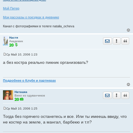
(шампур) и поджарить на решетке над углями.
Мой Питер
При подаче снять с шампура, завернуть в лаваш.
Мои рассказы о поездках в дневнике
Канал с фотографиями в телеге natalia_ocheva
Настя
Отправить лич
Уведомить
Цита
Академик
Ср Май 10, 2006 1:23
С
о
а без костра реально пикник организовать?
о
б
щ
е
н
Подробнее о Клубе и партнерах
и
е
Наташка
Отправить лич
Уведомить
Цита
Вино из одуванчиков
Ср Май 10, 2006 1:25
С
о
Тогда без горячего останетесь и все. Или ты имеешь ввиду, что
о
не костер на земле, а мангал, барбекю и т.п?
б
щ
е
н