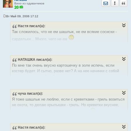
Отправить лич
Уведомить
Цита
Вино из одуванчиков
Вт Май 09, 2006 17:12
С
о
Настя
писал(а):
о
б
Так сложилось, что не ем шашлык, не ем всякие сосиски -
щ
е
сардельки... Много, чего не ем
н
и
А кушать-то хочется!
е
Что можно брать с собой на пикник?
Овощи - фрукты... Хочется, чтоб было сытно, но не макароны
НАТАШКА
писал(а):
же с собой нести?
По мне так очень вкусно картошечку в золе испечь, если
бутеброды? Тоже не любительница.
костер будет. И сытно, разве нет? А на нее начинки с собой
захватить, от корейской морковки и паштета до чего душа
Должно же быть что-то еще!
пожелает.
чуча
писал(а):
Я тоже шашлык не люблю, если с креветками - гриль возиться
не охота, то делаю крылышки - гриль. Но креветки вкуснее,
только на них ВСЕГДА желающих МНОГО.
Настя
писал(а):