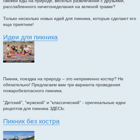
свежей еды на природе, веселых развлечений с друзьями,
е
расслабленного ничегонеделания на зеленой травке?
н
и
е
Только несколько новых идей для пикника, которые сделают его
еще приятнее!
Идеи для пикника
Пикник, поездка на природу – это непременно костер? Не
обязательно! Предлагаем вам три варианта проведения
пожаробезопасного пикника.
"Детский", "мужской" и "классический" - оригинальные идеи
рецептов для пикника ЗДЕСЬ:
Пикник без костра