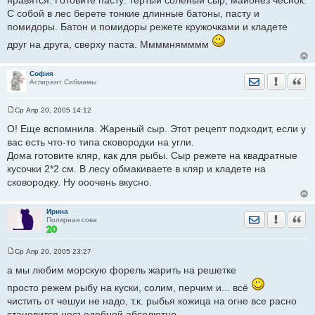
щ
С собой в лес берете тонкие длинные батоны, пасту и
е
помидоры. Батон и помидоры режете кружочками и кладете
н
и
е
друг на друга, сверху паста. Ммммнямммм
София
Отправить лич
Уведомить
Цита
Аспирант Сибмамы
Ср Апр 20, 2005 14:12
С
о
О! Еще вспомнила. Жареный сыр. Этот рецепт подходит, если у
о
вас есть что-то типа сковородки на угли.
б
щ
Дома готовите кляр, как для рыбы. Сыр режете на квадратные
е
кусочки 2*2 см. В лесу обмакиваете в кляр и кладете на
н
и
сковородку. Ну ооочень вкусно.
е
Ирина
Отправить лич
Уведомить
Цита
Полярная сова
Ср Апр 20, 2005 23:27
С
о
а мы любим морскую форель жарить на решетке
о
б
просто режем рыбу на куски, солим, перчим и... всё
щ
чистить от чешуи не надо, т.к. рыбья кожица на огне все расно
е
н
становится несъедобной абсолютно