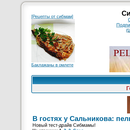
Си
[Рецепты от сибмам]
Подпи
Баклажаны в омлете
Г
В гостях у Сальникова: пе
Новый тест-драйв Сибмамы!