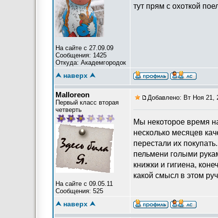
тут прям с охоткой пое
На сайте с 27.09.09
Сообщения: 1425
Откуда: Академгородок
⮝ наверх ⮝
Malloreon
Добавлено: Вт Ноя 21, 
Первый класс вторая
четверть
Мы некоторое время на
несколько месяцев кач
перестали их покупать
пельмени голыми рукам
книжки и гигиена, коне
какой смысл в этом ру
На сайте с 09.05.11
Сообщения: 525
⮝ наверх ⮝