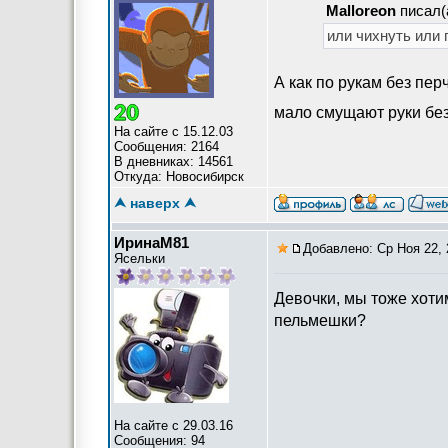
Malloreon
писал(
или чихнуть или 
А как по рукам без пе
мало смущают руки без
На сайте с 15.12.03
Сообщения: 2164
В дневниках: 14561
Откуда: Новосибирск
⮝ наверх ⮝
ИринаМ81
Добавлено: Ср Ноя 22, 
Ясельки
Девочки, мы тоже хоти
пельмешки?
На сайте с 29.03.16
Сообщения: 94