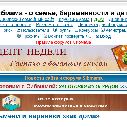
бмама - о семье, беременности и де
Сибирский семейный сайт
|
Клуб Сибмама
|
ДОМ
|
Дневник
ска на новости
|
Реклама на сайте
|
Линеечки для форумов
Поиск
Пользователи
Группы
Конкурсы
Рeгиcтpaц
Профиль
Войти и проверить ЛС
Вход
Правила форумов Сибмама
Новости сайта и форума Sibmama
отовим с Сибмамой:
ЗАГОТОВКИ ИЗ ОГУРЦОВ
>>
льмени и вареники «как дома»