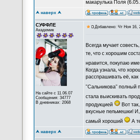
макарулька Поля (6.05.
⮝ наверх ⮝
СУФФЛЕ
Добавлено: Чт Ноя 16, 
Академик
Всегда мучает совесть
те, что с хорошим сост
нравится, покупаю им
Когда узнала, что хоро
расспрашивать её, как 
"Сальникова" полный 
На сайте с 11.06.07
стала выискивать про
Сообщения: 34777
В дневниках: 2068
продукцией
Вот так
вкусные пельмешки! И,
самый хороший
А т
⮝ наверх ⮝