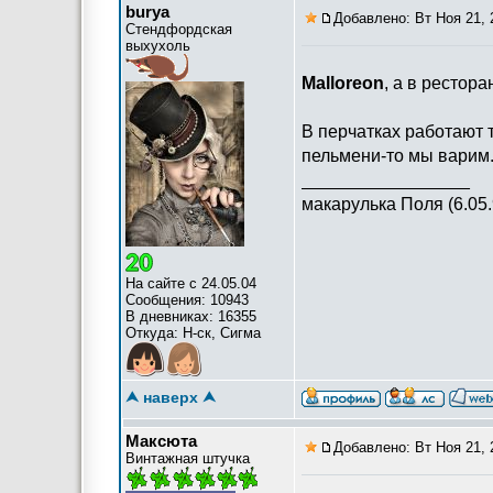
burya
Добавлено: Вт Ноя 21, 
Стендфордская
выхухоль
Malloreon
, а в рестор
В перчатках работают 
пельмени-то мы варим...
_________________
макарулька Поля (6.05.
На сайте с 24.05.04
Сообщения: 10943
В дневниках: 16355
Откуда: Н-ск, Сигма
⮝ наверх ⮝
Максюта
Добавлено: Вт Ноя 21, 
Винтажная штучка