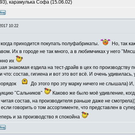
93), карамулька Софа (15.06.02)
2017 10:22
, когда приходится покупать полуфабрикаты.
Но, так ка
авом. Их в городе не так много, а в любимчиках у него "Мяс
енно их
шая знакомая ездила на тест-драйв в цех по производству 
и что: состав, гигиена и вот это вот всё. И очень удивилась
порядок
До этого про эту марку ничего не слышала) И,
дукцию "Сальников"
Каково же было моё удивление, когд
, читая состав, на производителя раньше даже не смотрела
 если говорить о том ассортименте, что представлен в супе
еперь и за производство я спокойна