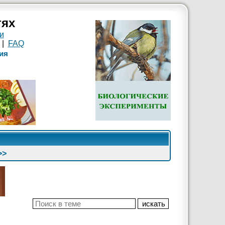
тях
и
|
FAQ
ия
>>