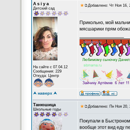
A s i y a
Добавлено: Чт Ноя 16, 
Детский сад
Прикольно, мой мальч
мясшарики прям обожа
_________________
На сайте с 07.04.12
Сообщения: 229
Откуда: Центр
⮝ наверх ⮝
Танюшица
Добавлено: Пн Ноя 20, 
Школьные годы
Покупали в Быстроном
вообще этот вид еду п