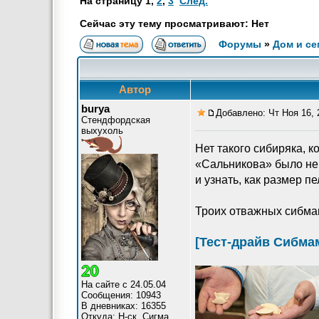
На страницу
1
,
2
,
3
След.
Сейчас эту тему просматривают: Нет
Форумы
»
Дом и се
Автор
burya
Добавлено: Чт Ноя 16, 
Стендфордская
выхухоль
Нет такого сибиряка, 
«Сальникова» было нема
и узнать, как размер п
Троих отважных сибмам
[Тест-драйв Сибма
На сайте с 24.05.04
Сообщения: 10943
В дневниках: 16355
Откуда: Н-ск, Сигма