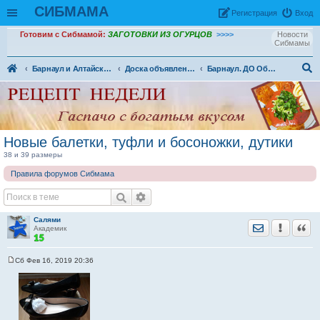
СИБМАМА
Рeгиcтpaция
Вход
Готовим с Сибмамой:
ЗАГОТОВКИ ИЗ ОГУРЦОВ
>>>>
Новости
Сибмамы
Барнаул и Алтайский край
Доска объявлений г. Барнаул
Барнаул. ДО Обувь для взрослых
ои
ск
Новые балетки, туфли и босоножки, дутики
38 и 39 размеры
Правила форумов Сибмама
Салями
Отправить лич
Уведомить
Цита
Академик
Сб Фев 16, 2019 20:36
С
о
о
б
щ
е
н