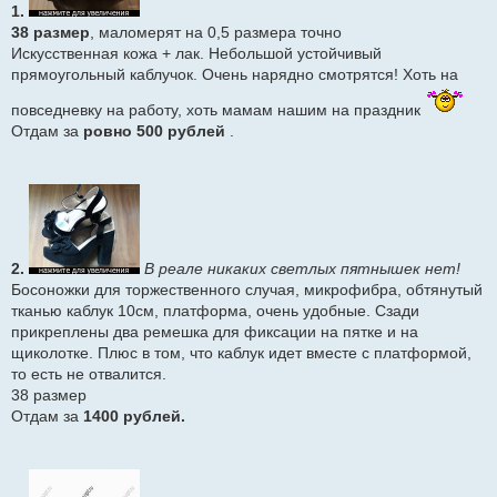
1.
и
е
38 размер
, маломерят на 0,5 размера точно
Искусственная кожа + лак. Небольшой устойчивый
прямоугольный каблучок. Очень нарядно смотрятся! Хоть на
повседневку на работу, хоть мамам нашим на праздник
Отдам за
ровно 500 рублей
.
2.
В реале никаких светлых пятнышек нет!
Босоножки для торжественного случая, микрофибра, обтянутый
тканью каблук 10см, платформа, очень удобные. Сзади
прикреплены два ремешка для фиксации на пятке и на
щиколотке. Плюс в том, что каблук идет вместе с платформой,
то есть не отвалится.
38 размер
Отдам за
1400 рублей.