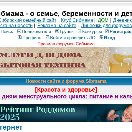
бмама - о семье, беременности и де
Сибирский семейный сайт
|
Клуб Сибмама
|
ДОМ
|
Дневник
ска на новости
|
Реклама на сайте
|
Линеечки для форумов
Поиск
Пользователи
Группы
Конкурсы
Рeгиcтpaц
Профиль
Войти и проверить ЛС
Вход
Правила форумов Сибмама
Новости сайта и форума Sibmama
[Красота и здоровье]
 дням менструального цикла: питание и кал
тернет