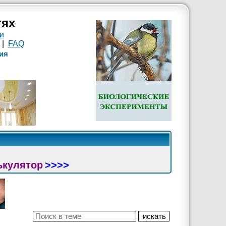
тях
и
|
FAQ
ия
ькулятор
>>>>