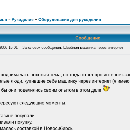
мья
»
Рукоделие
»
Оборудование для рукоделия
Сообщение
2006 15:01
Заголовок сообщения: Швейная машинка через интернет
 поднималась похожая тема, но тогда ответ про интернет-за
елые люди, купившие себе машинку через интернет (я имею
 бы они поделились своим опытом в этом деле
тересуют следующие моменты.
газине покупали.
чивали покупку.
ималась доставкой в Новосибирск.