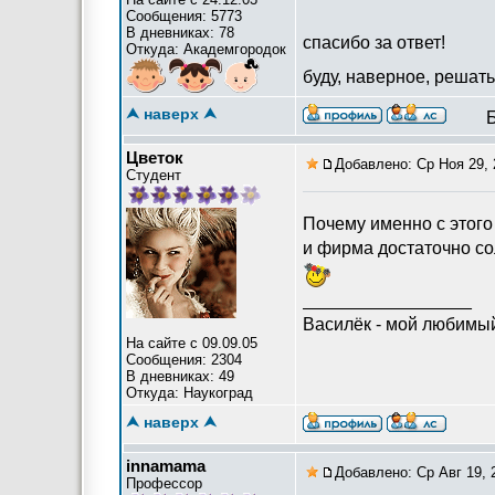
Сообщения: 5773
В дневниках: 78
спасибо за ответ!
Откуда: Академгородок
буду, наверное, решать
⮝ наверх ⮝
Цветок
Добавлено: Ср Ноя 29, 
Студент
Почему именно с этого 
и фирма достаточно со
_________________
Василёк - мой любимый
На сайте с 09.09.05
Сообщения: 2304
В дневниках: 49
Откуда: Наукоград
⮝ наверх ⮝
innamama
Добавлено: Ср Авг 19, 
Профессор