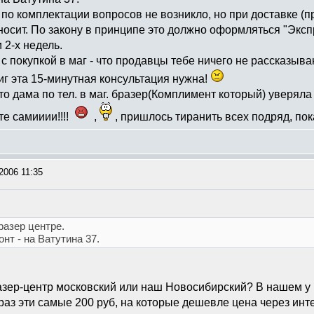
 по комплектации вопросов не возникло, но при доставке (п
осит. По закону в принципе это должно оформляться "Экспр
 2-х недель.
 покупкой в маг - что продавцы тебе ничего не рассказываю
иг эта 15-минутная консультация нужна!
то дама по тел. в маг. бразер(Комплимент который) уверяла м
те самииии!!!!
,
, пришлось тиранить всех подряд, по
2006 11:35
разер центре.
нт - на Ватутина 37.
разер-центр московский или наш Новосибирский? В нашем у м
раз эти самые 200 руб, на которые дешевле цена через инте