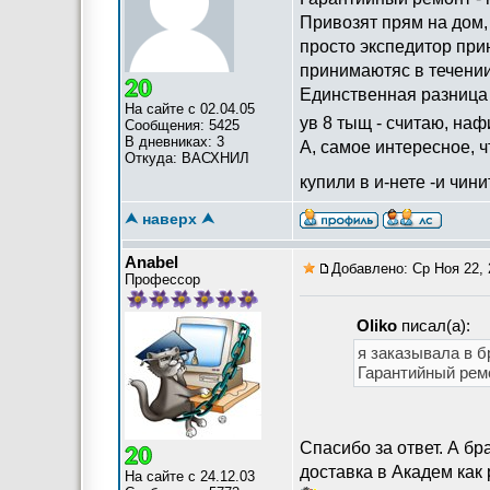
Привозят прям на дом,
просто экспедитор прин
принимаютяс в течении
Единственная разница с
На сайте с 02.04.05
ув 8 тыщ - считаю, наф
Сообщения: 5425
В дневниках: 3
А, самое интересное, ч
Откуда: ВАСХНИЛ
купили в и-нете -и чини
⮝ наверх ⮝
Anabel
Добавлено: Ср Ноя 22, 
Профессор
Oliko
писал(а):
я заказывала в б
Гарантийный ремо
Спасибо за ответ. А б
доставка в Академ как 
На сайте с 24.12.03