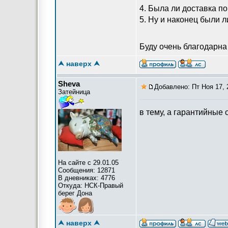
4. Была ли доставка по
5. Ну и наконец были л
Буду очень благодарн
⮝ наверх ⮝
Sheva
Добавлено: Пт Ноя 17, 
Затейница
в тему, а гарантийные 
На сайте с 29.01.05
Сообщения: 12871
В дневниках: 4776
Откуда: НСК-Правый
берег Дона
⮝ наверх ⮝