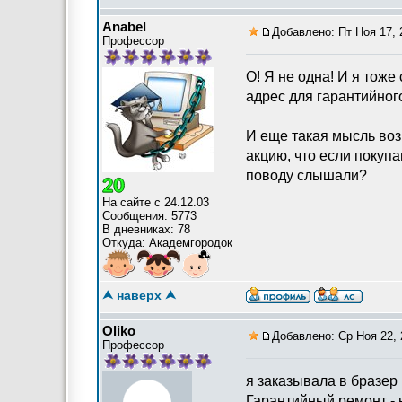
Anabel
Добавлено: Пт Ноя 17, 
Профессор
О! Я не одна! И я тоже
адрес для гарантийног
И еще такая мысль возн
акцию, что если покупа
поводу слышали?
На сайте с 24.12.03
Сообщения: 5773
В дневниках: 78
Откуда: Академгородок
⮝ наверх ⮝
Oliko
Добавлено: Ср Ноя 22, 
Профессор
я заказывала в бразер 
Гарантийный ремонт - 