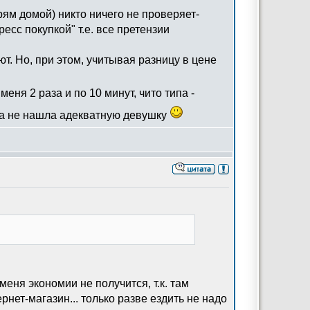
рям домой) никто ничего не проверяет-
есс покупкой" т.е. все претензии
т. Но, при этом, учитывая разницу в цене
еня 2 раза и по 10 минут, чито типа -
ка не нашла адекватную девушку
еня экономии не получится, т.к. там
рнет-магазин... только разве ездить не надо