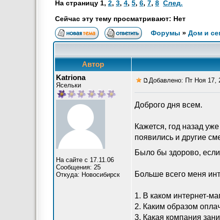
На страницу
1
,
2
,
3
,
4
,
5
,
6
,
7
,
8
След.
Сейчас эту тему просматривают: Нет
Форумы
»
Дом и се
Автор
Katriona
Добавлено: Пт Ноя 17, 
Ясельки
Доброго дня всем.
Кажется, год назад уже
появились и другие см
Было бы здорово, если
На сайте с 17.11.06
Сообщения: 25
Больше всего меня ин
Откуда: Новосибирск
1. В каком интернет-ма
2. Каким образом опла
3. Какая компания зан