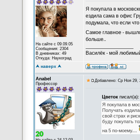
Я покупала в московск
ездила сама в офис Гр
подумала, что если что
Самое главное - вышло
больше..
На сайте с 09.09.05
_________________
Сообщения: 2304
Василёк - мой любимый
В дневниках: 49
Откуда: Наукоград
⮝ наверх ⮝
Anabel
Добавлено: Ср Ноя 29, 
Профессор
Цветок
писал(а):
Я покупала в мо
Получать ездила
свой страх и рис
буду покупать то
на 5 по-моему....
На сайте с 24.12.03